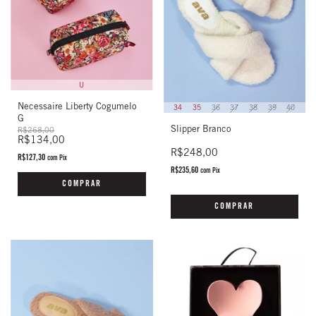
U
Necessaire Liberty Cogumelo
34
35
36
37
38
39
40
G
Slipper Branco
R$268,00
R$134,00
R$248,00
R$127,30
com
Pix
R$235,60
com
Pix
COMPRAR
COMPRAR