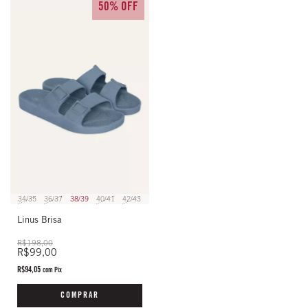
50% OFF
34/35
36/37
38/39
40/41
42/43
Linus Brisa
R$198,00
R$99,00
R$94,05
com
Pix
COMPRAR