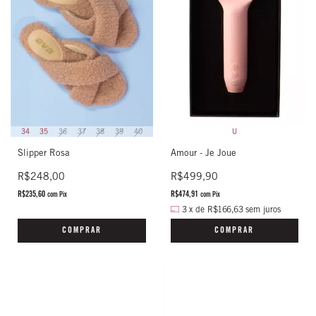
34
35
36
37
38
39
40
U
Slipper Rosa
Amour - Je Joue
R$248,00
R$499,90
R$235,60
R$474,91
com
Pix
com
Pix
3
x
de
R$166,63
sem juros
COMPRAR
COMPRAR