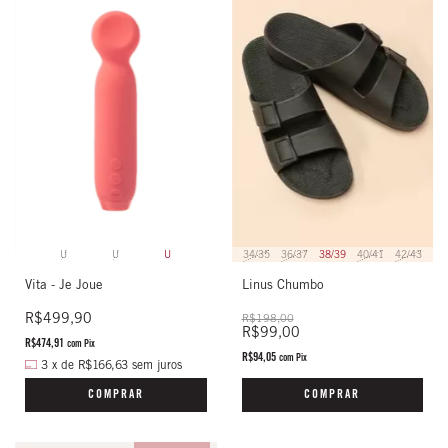
U
U
U
34/35
36/37
38/39
40/41
42/43
Vita - Je Joue
Linus Chumbo
R$499,90
R$198,00
R$99,00
R$474,91
com
Pix
R$94,05
com
Pix
3
x
de
R$166,63
sem juros
COMPRAR
COMPRAR