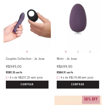
U
U
U
U
Couples Collection - Je Joue
Mimi - Je Joue
R$949,00
R$699,90
R$901,55
R$664,91
com
Pix
com
Pix
4
x
de
R$237,25
sem juros
4
x
de
R$174,98
sem juros
COMPRAR
COMPRAR
50% OFF