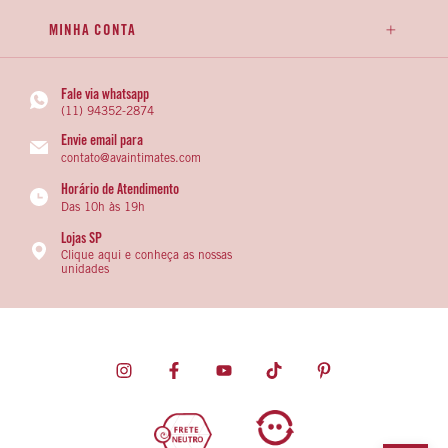
MINHA CONTA
Fale via whatsapp
(11) 94352-2874
Envie email para
contato@avaintimates.com
Horário de Atendimento
Das 10h às 19h
Lojas SP
Clique aqui e conheça as nossas
unidades