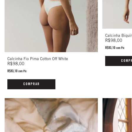
Calcinha Biquín
R$98,00
R$93,10
com
Pix
Calcinha Fio Pima Cotton Off White
COMP
R$98,00
R$93,10
com
Pix
COMPRAR