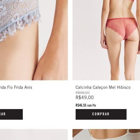
nda Fio Frida Anis
Calcinha Caleçon Mel Hibisco
R$98,00
R$49,00
R$46,55
com
Pix
RAR
COMPRAR