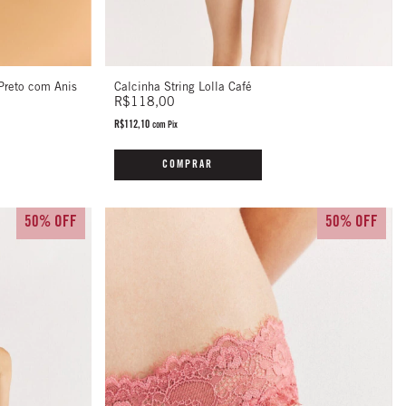
Preto com Anis
Calcinha String Lolla Café
R$118,00
R$112,10
com
Pix
COMPRAR
50% OFF
50% OFF