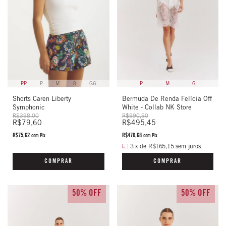
PP
P
M
G
GG
P
M
G
Shorts Caren Liberty
Bermuda De Renda Felícia Off
Symphonic
White - Collab NK Store
R$398,00
R$990,90
R$79,60
R$495,45
R$75,62
R$470,68
com
Pix
com
Pix
3
x
de
R$165,15
sem juros
COMPRAR
COMPRAR
50% OFF
50% OFF