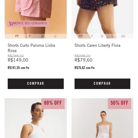
MONTE SEU CONJUNTO
PP
P
M
G
PP
P
M
G
GG
Shorts Curto Paloma Listra
Shorts Caren Liberty Flora
Rosa
R$298,00
R$398,00
R$149,00
R$79,60
R$141,55
R$75,62
com
Pix
com
Pix
COMPRAR
COMPRAR
80% OFF
50% OFF