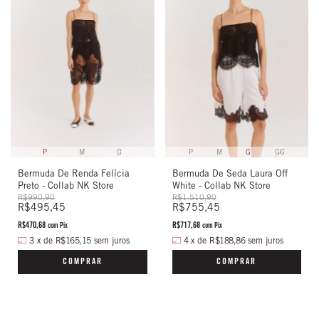
P
M
G
P
M
G
GG
Bermuda De Renda Felícia
Bermuda De Seda Laura Off
Preto - Collab NK Store
White - Collab NK Store
R$990,90
R$1.510,90
R$495,45
R$755,45
R$470,68
R$717,68
com
Pix
com
Pix
3
x
de
R$165,15
sem juros
4
x
de
R$188,86
sem juros
COMPRAR
COMPRAR