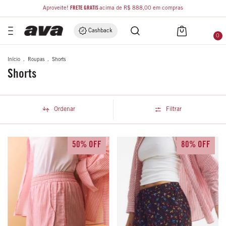
Aproveite!
FRETE GRÁTIS
acima de R$ 888,00 em compras
Cashback
0
Início
.
Roupas
.
Shorts
Shorts
Ordenar
Filtrar
50% OFF
80% OFF