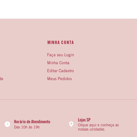
MINHA CONTA
Faça seu Login
Minha Conta
Editar Cadastro
de
Meus Pedidos
Lojas SP
Horário de Atendimento
Clique aqui e conheça as
Das 10h às 19h
nossas unidades