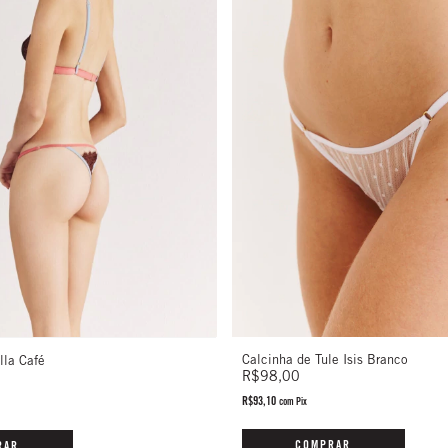
Calcinha de Tule Isis Branco
lla Café
R$98,00
R$93,10
com
Pix
COMPRAR
RAR