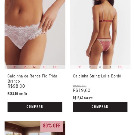
PP
P
M
G
GG
PP
P
M
G
GG
Calcinha de Renda Fio Frida
Calcinha String Lolla Bordô
Branco
R$98,00
R$98,00
R$19,60
R$93,10
com
Pix
R$18,62
com
Pix
COMPRAR
COMPRAR
80% OFF