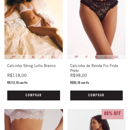
PP
P
M
G
GG
PP
P
M
G
GG
Calcinha String Lolla Branco
Calcinha de Renda Fio Frida
Preto
R$118,00
R$98,00
R$112,10
R$93,10
com
Pix
com
Pix
COMPRAR
COMPRAR
80% OFF