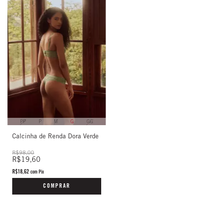
PP
P
M
G
GG
Calcinha de Renda Dora Verde
R$98,00
R$19,60
R$18,62
com
Pix
COMPRAR