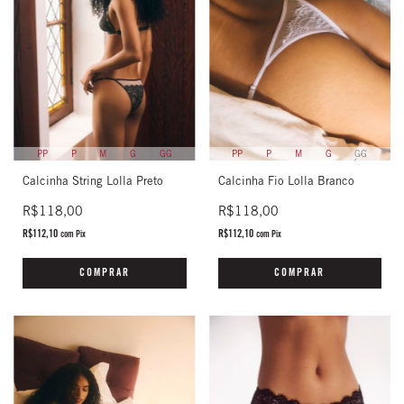
PP
P
M
G
GG
PP
P
M
G
GG
Calcinha String Lolla Preto
Calcinha Fio Lolla Branco
R$118,00
R$118,00
R$112,10
R$112,10
com
Pix
com
Pix
COMPRAR
COMPRAR