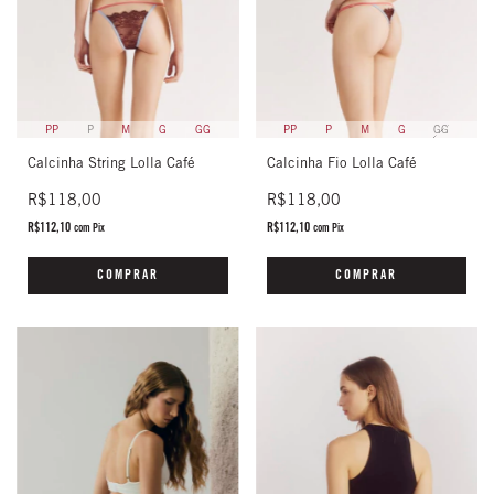
PP
P
M
G
GG
PP
P
M
G
GG
Calcinha String Lolla Café
Calcinha Fio Lolla Café
R$118,00
R$118,00
R$112,10
R$112,10
com
Pix
com
Pix
COMPRAR
COMPRAR