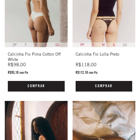
PP
P
M
G
GG
PP
P
M
G
GG
Calcinha Fio Pima Cotton Off
Calcinha Fio Lolla Preto
White
R$98,00
R$118,00
R$93,10
R$112,10
com
Pix
com
Pix
COMPRAR
COMPRAR