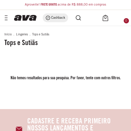
Aproveite!
FRETE GRÁTIS
acima de R$ 888,00 em compras
Cashback
0
Início
.
Lingeries
.
Tops e Sutiãs
Tops e Sutiãs
Não temos resultados para sua pesquisa. Por favor, tente com outros filtros.
CADASTRE E RECEBA PRIMEIRO
NOSSOS LANÇAMENTOS E