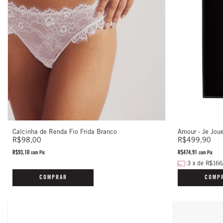
Calcinha de Renda Fio Frida Branco
Amour - Je Jou
R$98,00
R$499,90
R$93,10
R$474,91
com
Pix
com
Pix
3
x
de
R$166
COMPRAR
COMP