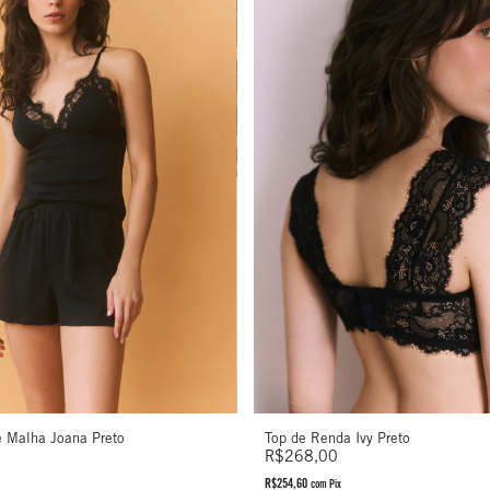
Top de Renda Ivy Preto
e Malha Joana Preto
R$268,00
R$254,60
com
Pix