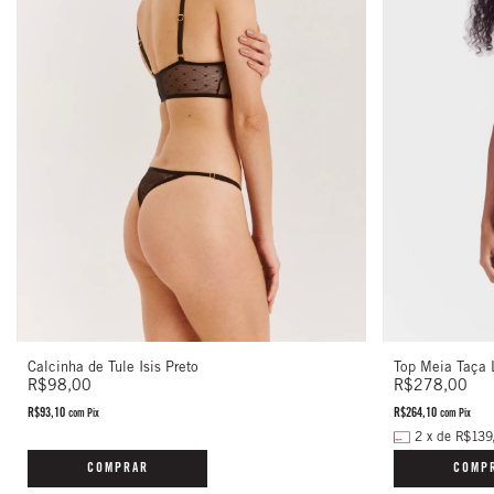
Calcinha de Tule Isis Preto
Top Meia Taça 
R$98,00
R$278,00
R$93,10
R$264,10
com
Pix
com
Pix
2
x
de
R$139
COMPRAR
COMP