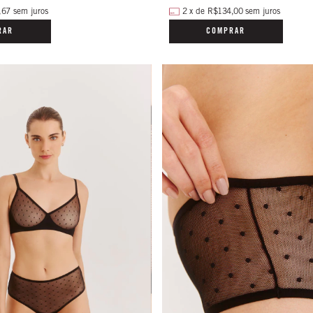
2
x
de
R$134,00
sem juros
,67
sem juros
COMPRAR
RAR