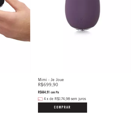
Mimi - Je Joue
R$699,90
R$664,91
com
Pix
4
x
de
R$174,98
sem juros
COMPRAR