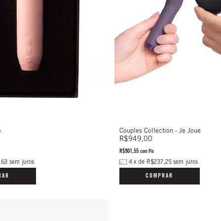
e
Couples Collection - Je Joue
R$949,00
R$901,55
com
Pix
,63
sem juros
4
x
de
R$237,25
sem juros
RAR
COMPRAR