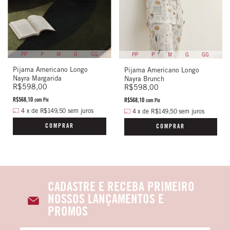
PP
P
M
G
GG
PP
P
M
G
GG
Pijama Americano Longo
Pijama Americano Longo
Nayra Margarida
Nayra Brunch
R$598,00
R$598,00
R$568,10
R$568,10
com
Pix
com
Pix
4
x
de
R$149,50
sem juros
4
x
de
R$149,50
sem juros
COMPRAR
COMPRAR
CADASTRE E RECEBA PRIMEIRO
NOSSOS LANÇAMENTOS E
PROMOS