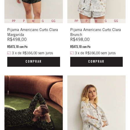
PP
P
M
G
GG
PP
P
M
G
GG
Pijama Americano Curto Clara
Pijama Americano Curto Clara
Margarida
Brunch
R$498,00
R$498,00
R$473,10
R$473,10
com
Pix
com
Pix
3
x
de
R$166,00
sem juros
3
x
de
R$166,00
sem juros
COMPRAR
COMPRAR