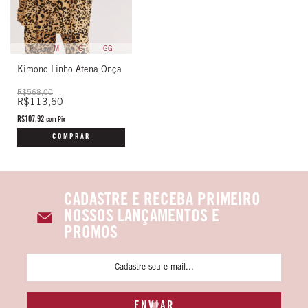
P
M
G
GG
Kimono Linho Atena Onça
R$568,00
R$113,60
R$107,92
com
Pix
COMPRAR
CADASTRE E RECEBA PRIMEIRO
NOSSOS LANÇAMENTOS E
PROMOS