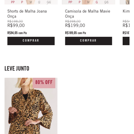
PP
P
M
G
GG
P
PP
P
M
G
GG
Shorts de Malha Joana
Kimon
Camisola de Malha Mavie
Onça
Onça
R$198,00
R$568
R$398,00
R$99,00
R$11
R$199,00
R$94,05
R$107,9
R$189,05
com
Pix
com
Pix
COMPRAR
COMPRAR
LEVE JUNTO
80% OFF