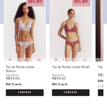
80% OFF
80% OFF
PP
P
M
G
GG
PP
PP
P
M
G
GG
Top de Renda Loreta Bordô
Top Tr
Top de Renda Loreta
Branco
R$27
R$248,00
R$248,00
R$49,60
R$49,60
R$264,1
R$47,12
R$47,12
com
Pix
com
Pix
2
x
COMPRAR
COMPRAR