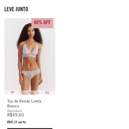
LEVE JUNTO
80% OFF
PP
P
M
G
GG
Top de Renda Loreta
Branco
R$248,00
R$49,60
R$47,12
com
Pix