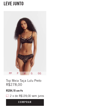
LEVE JUNTO
PP
P
M
G
GG
Top Meia Taça Lulu Preto
R$278,00
R$264,10
com
Pix
2
x
de
R$139,00
sem juros
COMPRAR