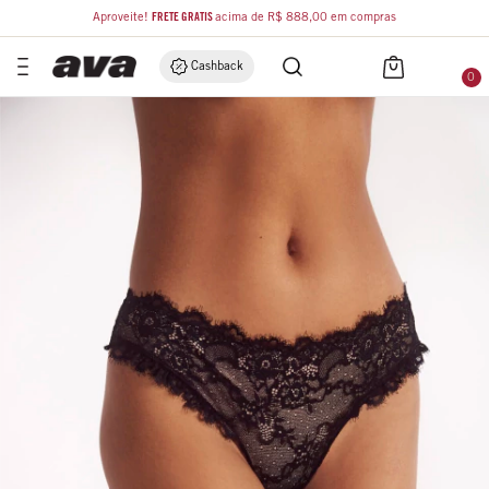
Aproveite!
FRETE GRÁTIS
acima de R$ 888,00 em compras
Cashback
0