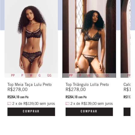
PP
P
M
G
GG
PP
PP
P
M
G
GG
Top Triângulo Lolla Preto
Calcin
Top Meia Taça Lulu Preto
R$278,00
R$11
R$278,00
R$264,10
R$112,1
R$264,10
com
Pix
com
Pix
2
x
de
R$139,00
sem juros
2
x
de
R$139,00
sem juros
COMPRAR
COMPRAR