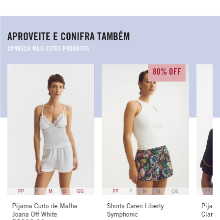
APROVEITE E CONIFRA TAMBÉM
80% OFF
PP
P
M
G
GG
PP
P
M
G
GG
PP
Pijama Curto de Malha
Shorts Caren Liberty
Pijam
Joana Off White
Symphonic
Clara 