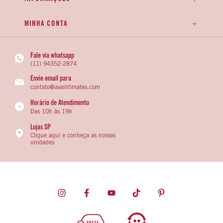
MINHA CONTA
Fale via whatsapp
(11) 94352-2874
Envie email para
contato@avaintimates.com
Horário de Atendimento
Das 10h às 19h
Lojas SP
Clique aqui e conheça as nossas
unidades