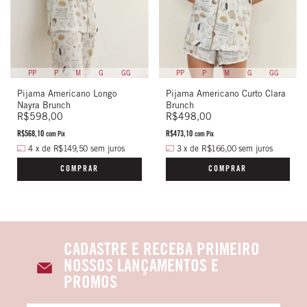
PP
P
M
G
GG
PP
P
M
G
GG
Pijama Americano Longo
Pijama Americano Curto Clara
Nayra Brunch
Brunch
R$598,00
R$498,00
R$568,10
R$473,10
com
Pix
com
Pix
4
x
de
R$149,50
sem juros
3
x
de
R$166,00
sem juros
COMPRAR
COMPRAR
CADASTRE E RECEBA PRIMEIRO
NOSSOS LANÇAMENTOS E
PROMOS