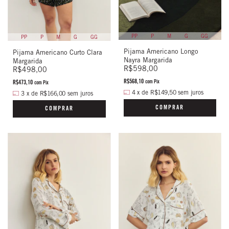
PP
P
M
G
GG
PP
P
M
G
GG
Pijama Americano Longo
Pijama Americano Curto Clara
Nayra Margarida
Margarida
R$598,00
R$498,00
R$568,10
R$473,10
com
Pix
com
Pix
4
x
de
R$149,50
sem juros
3
x
de
R$166,00
sem juros
COMPRAR
COMPRAR