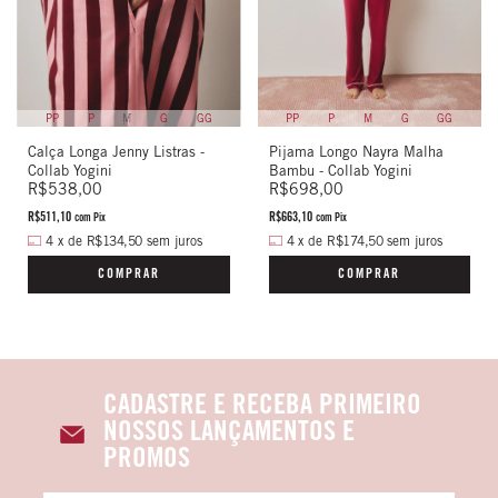
PP
P
M
G
GG
PP
P
M
G
GG
Calça Longa Jenny Listras -
Pijama Longo Nayra Malha
Collab Yogini
Bambu - Collab Yogini
R$538,00
R$698,00
R$511,10
R$663,10
com
Pix
com
Pix
4
x
de
R$134,50
sem juros
4
x
de
R$174,50
sem juros
COMPRAR
COMPRAR
CADASTRE E RECEBA PRIMEIRO
NOSSOS LANÇAMENTOS E
PROMOS