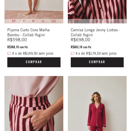
PP
P
M
G
GG
PP
P
M
G
GG
Pijama Curto Cora Malha
Camisa Longa Jenny Listras -
Bambu - Collab Yogini
Collab Yogini
R$598,00
R$698,00
R$568,10
R$663,10
com
Pix
com
Pix
4
x
de
R$149,50
sem juros
4
x
de
R$174,50
sem juros
COMPRAR
COMPRAR