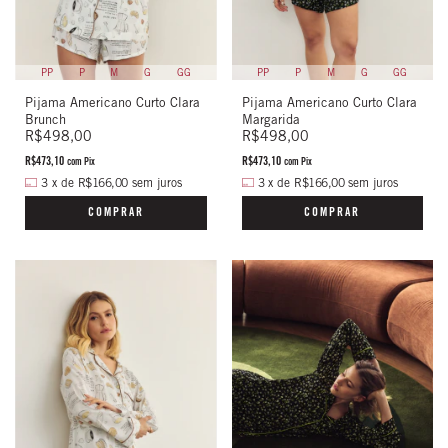
PP
P
M
G
GG
PP
P
M
G
GG
Pijama Americano Curto Clara
Pijama Americano Curto Clara
Margarida
Brunch
R$498,00
R$498,00
R$473,10
R$473,10
com
Pix
com
Pix
3
x
de
R$166,00
sem juros
3
x
de
R$166,00
sem juros
COMPRAR
COMPRAR