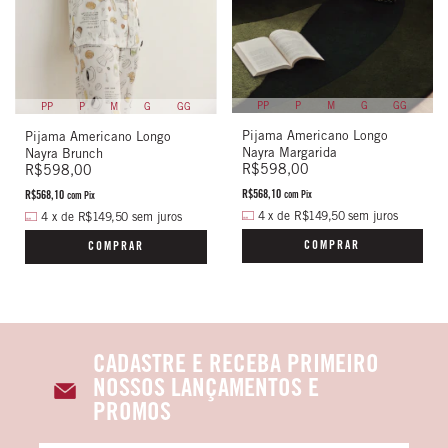
PP
P
M
G
GG
PP
P
M
G
GG
Pijama Americano Longo
Pijama Americano Longo
Nayra Margarida
Nayra Brunch
R$598,00
R$598,00
R$568,10
R$568,10
com
Pix
com
Pix
4
x
de
R$149,50
sem juros
4
x
de
R$149,50
sem juros
COMPRAR
COMPRAR
CADASTRE E RECEBA PRIMEIRO
NOSSOS LANÇAMENTOS E
PROMOS