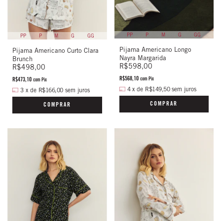
PP
P
M
G
GG
PP
P
M
G
GG
Pijama Americano Longo
Pijama Americano Curto Clara
Nayra Margarida
Brunch
R$598,00
R$498,00
R$568,10
R$473,10
com
Pix
com
Pix
4
x
de
R$149,50
sem juros
3
x
de
R$166,00
sem juros
COMPRAR
COMPRAR