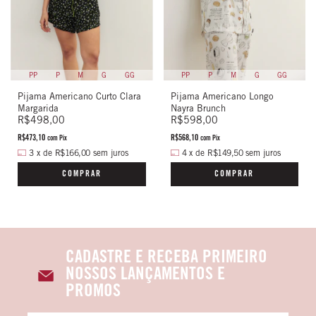
PP
P
M
G
GG
PP
P
M
G
GG
Pijama Americano Curto Clara
Pijama Americano Longo
Margarida
Nayra Brunch
R$498,00
R$598,00
R$473,10
R$568,10
com
Pix
com
Pix
3
x
de
R$166,00
sem juros
4
x
de
R$149,50
sem juros
COMPRAR
COMPRAR
CADASTRE E RECEBA PRIMEIRO
NOSSOS LANÇAMENTOS E
PROMOS