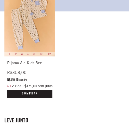
1
2
4
6
8
10
12
Pijama Ale Kids Bee
R$358,00
R$340,10
com
Pix
2
x
de
R$179,00
sem juros
COMPRAR
LEVE JUNTO