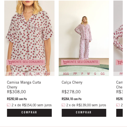
MONTE SEU CONJUNTO
MON
MONTE SEU CONJUNTO
PP
P
M
G
GG
XGG
PP
XGG
PP
P
M
G
GG
Camisa Manga Curta
Camis
Calça Cherry
Cherry
Cherry
R$308,00
R$30
R$278,00
R$292,60
R$292,6
R$264,10
com
Pix
com
Pix
2
x
de
R$154,00
sem juros
2
x
2
x
de
R$139,00
sem juros
COMPRAR
COMPRAR