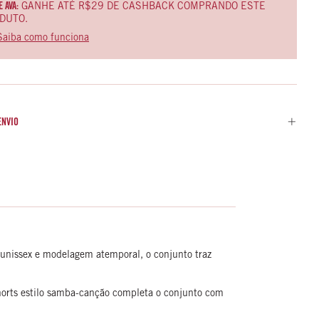
 AVA:
GANHE ATÉ R$29 DE CASHBACK COMPRANDO ESTE
DUTO.
Saiba como funciona
ENVIO
 unissex e modelagem atemporal, o conjunto traz
 shorts estilo samba-canção completa o conjunto com