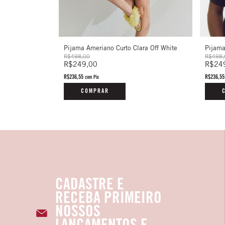
Pijama
Pijama Ameriano Curto Clara Off White
R$498,
R$498,00
R$24
R$249,00
R$236,5
R$236,55
com
Pix
COMPRAR
CADASTRE E
RECEBA PRIMEIRO
NOSSOS