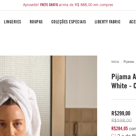
Aproveite!
FRETE GRÁTIS
acima de R$ 888,00 em compras
LINGERIES
ROUPAS
COLEÇÕES ESPECIAIS
LIBERTY FABRIC
ACE
Início
.
Pijamas
Pijama A
White - 
R$299,00
R$598,00
R$284,05
co