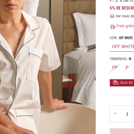
2
x de
R
5% DE DESCO
Ver mais de
Frete gráti
COR:
OFF WHITE
OFF WHIT
TAMANHO:
M
PP
P
Guia de