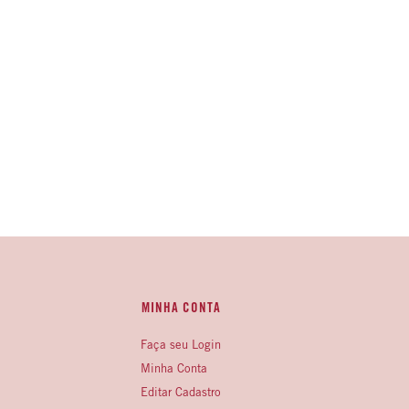
MINHA CONTA
Faça seu Login
Minha Conta
Editar Cadastro