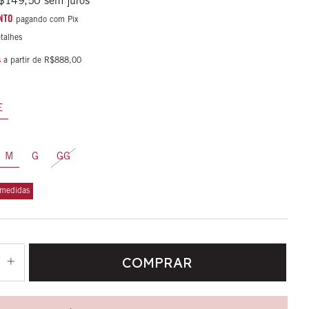
$149,50
sem juros
NTO
pagando com Pix
talhes
s
a partir de
R$888,00
E
M
G
GG
 medidas