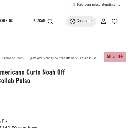
Fale com nosso atendimento
SSÓRIOS
Cashback
50% OFF
.
Pijama de Shorts
.
Pijama Americano Curto Noah Off White - Collab Pulso
mericano Curto Noah Off
Collab Pulso
m
Pix