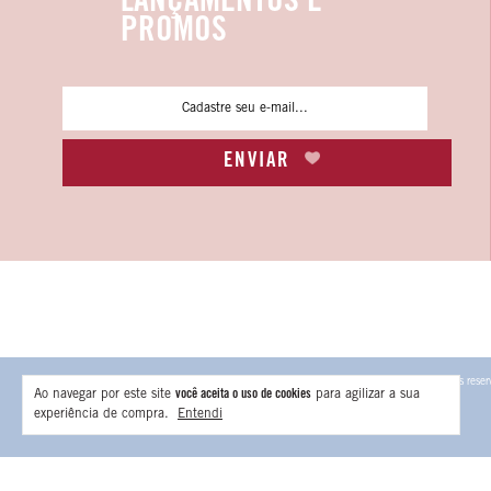
LANÇAMENTOS E
PROMOS
Copyright Ava Intimates - 53972916000170 - 2026. Todos os direitos reser
Ao navegar por este site
você aceita o uso de cookies
para agilizar a sua
experiência de compra.
Entendi