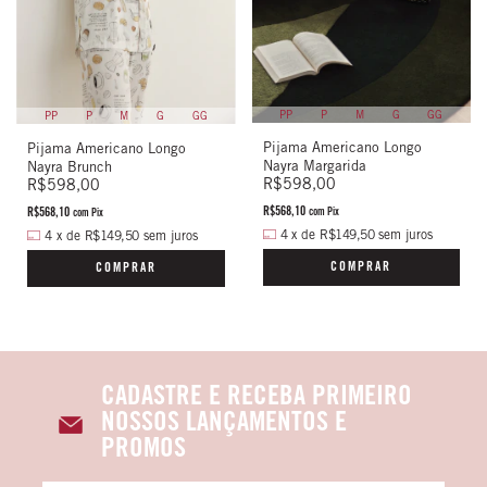
PP
P
M
G
GG
PP
P
M
G
GG
Pijama Americano Longo
Pijama Americano Longo
Nayra Margarida
Nayra Brunch
R$598,00
R$598,00
R$568,10
R$568,10
com
Pix
com
Pix
4
x
de
R$149,50
sem juros
4
x
de
R$149,50
sem juros
COMPRAR
COMPRAR
CADASTRE E RECEBA PRIMEIRO
NOSSOS LANÇAMENTOS E
PROMOS