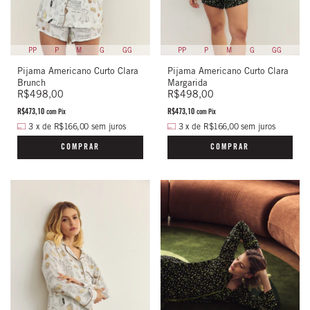
PP
P
M
G
GG
PP
P
M
G
GG
Pijama Americano Curto Clara
Pijama Americano Curto Clara
Margarida
Brunch
R$498,00
R$498,00
R$473,10
R$473,10
com
Pix
com
Pix
3
x
de
R$166,00
sem juros
3
x
de
R$166,00
sem juros
COMPRAR
COMPRAR