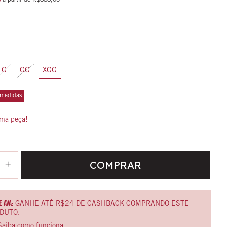
s
a partir de
R$888,00
G
GG
XGG
 medidas
ima peça!
 AVA:
GANHE ATÉ R$24 DE CASHBACK COMPRANDO ESTE
DUTO.
Saiba como funciona