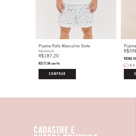
Pijama Rafa Masculino Sorte
Pijama
R$59
R$468,00
R$187,20
R$568,1
R$177,84
com
Pix
4
x
COMPRAR
CADASTRE E