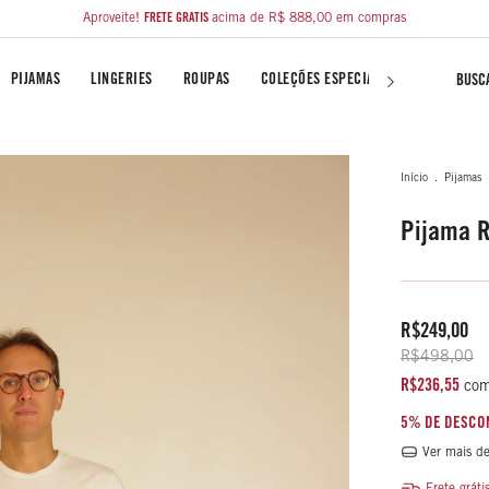
Aproveite!
FRETE GRÁTIS
acima de R$ 888,00 em compras
PIJAMAS
LINGERIES
ROUPAS
COLEÇÕES ESPECIAIS
LIBERTY FA
Início
.
Pijamas
Pijama R
R$249,00
R$498,00
R$236,55
co
5% DE DESCO
Ver mais de