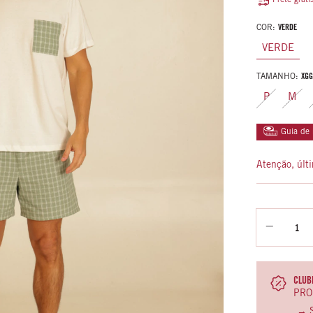
Frete gráti
COR:
VERDE
VERDE
TAMANHO:
XGG
P
M
Guia de
Atenção, últ
CLUBE
PRO
→