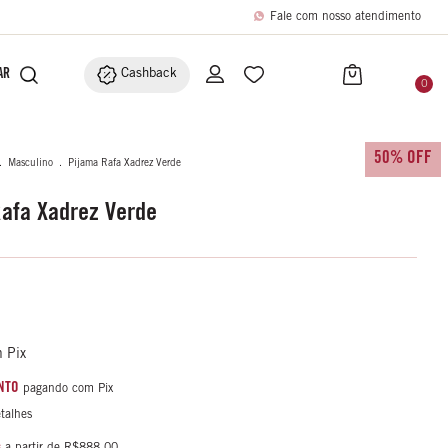
Fale com nosso atendimento
BRIC
ACESSÓRIOS
Cashback
0
50% OFF
.
Masculino
.
Pijama Rafa Xadrez Verde
afa Xadrez Verde
m
Pix
NTO
pagando com Pix
talhes