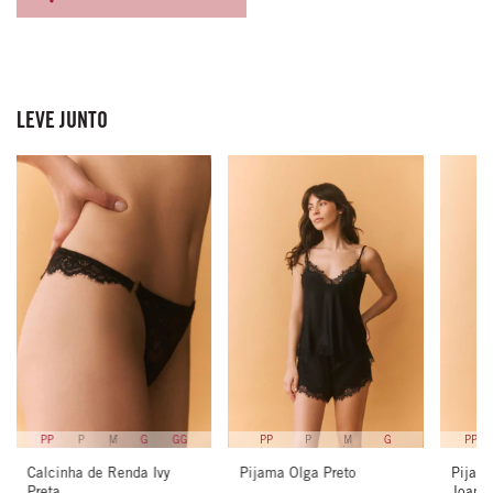
LEVE JUNTO
PP
P
M
G
PP
P
M
G
GG
PP
Pijama Olga Preto
Calcinha de Renda Ivy
Pijama