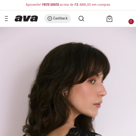
Aproveite!
FRETE GRÁTIS
acima de R$ 888,00 em compras
Cashback
0