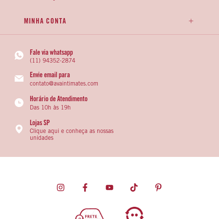
MINHA CONTA
Fale via whatsapp
(11) 94352-2874
Envie email para
contato@avaintimates.com
Horário de Atendimento
Das 10h às 19h
Lojas SP
Clique aqui e conheça as nossas
unidades