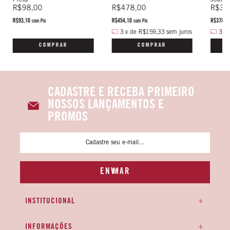
Preta
Joana 
R$478,00
R$98,00
R$39
R$454,10
R$93,10
R$378,1
com
Pix
com
Pix
3
x
de
R$159,33
sem juros
3
x
COMPRAR
COMPRAR
CADASTRE E RECEBA PRIMEIRO
NOSSOS LANÇAMENTOS E
PROMOS
INSTITUCIONAL
INFORMAÇÕES