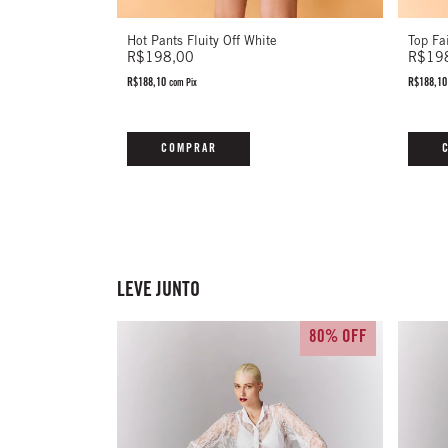
Hot Pants Fluity Off White
Top Fa
ca
R$198,00
R$19
R$188,10
R$188,1
com
Pix
COMPRAR
LEVE JUNTO
80% OFF