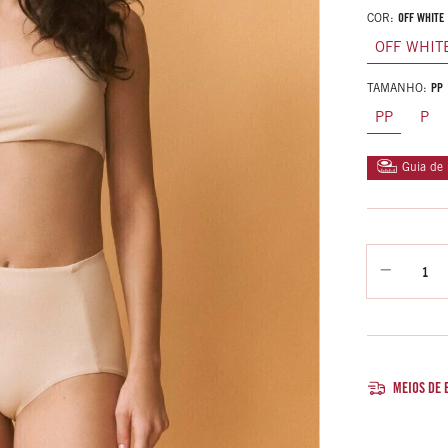
COR:
OFF WHITE
OFF WHIT
TAMANHO:
PP
PP
P
Guia de
MEIOS DE 