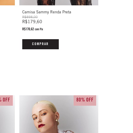
Camisa Sammy Renda Preta
Calça Sammy R
R$898,00
R$758,00
R$179,60
R$151,60
R$170,62
R$144,02
com
Pix
com
Pix
COMPRAR
COMPRAR
% OFF
80% OFF