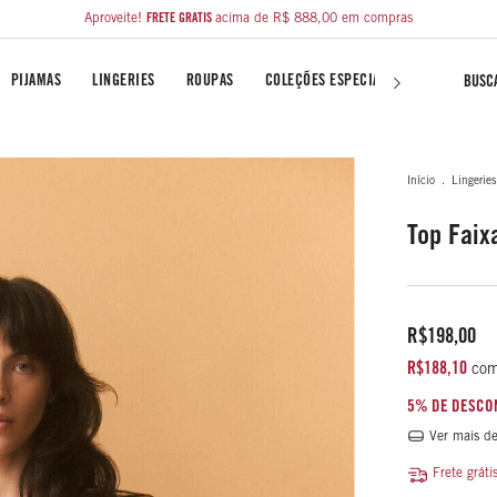
Aproveite!
FRETE GRÁTIS
acima de R$ 888,00 em compras
PIJAMAS
LINGERIES
ROUPAS
COLEÇÕES ESPECIAIS
LIBERTY FA
Início
.
Lingeries
Top Faixa
R$198,00
R$188,10
co
5% DE DESCO
Ver mais de
Frete gráti