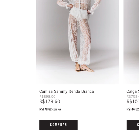
Camisa Sammy Renda Branca
Calça
R$898,00
R$758,
R$179,60
R$15
R$170,62
R$144,0
com
Pix
COMPRAR