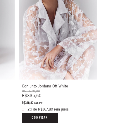
Conjunto Jordana Off White
R$1.678,00
R$335,60
R$318,82
com
Pix
2
x
de
R$167,80
sem juros
COMPRAR