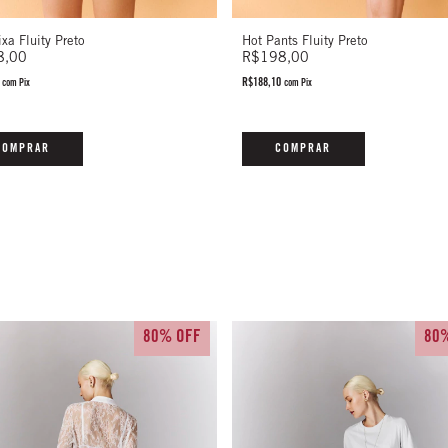
Hot Pants Fluity Preto
ixa Fluity Preto
R$198,00
8,00
R$188,10
0
com
Pix
com
Pix
COMPRAR
COMPRAR
80% OFF
80