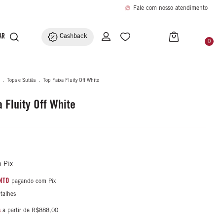
Fale com nosso atendimento
BRIC
ACESSÓRIOS
Cashback
0
.
Tops e Sutiãs
.
Top Faixa Fluity Off White
 Fluity Off White
m
Pix
NTO
pagando com Pix
talhes
s
a partir de
R$888,00