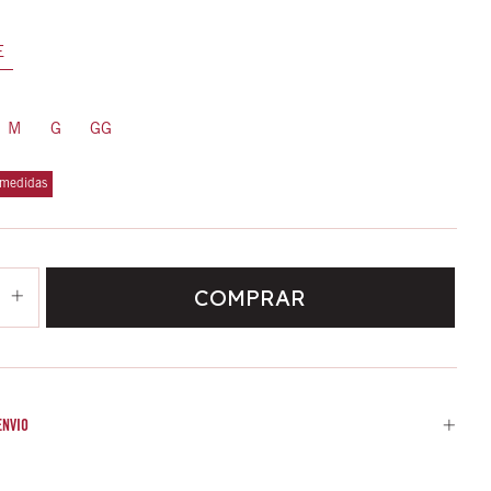
E
M
G
GG
 medidas
ENVIO