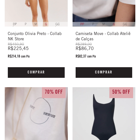
PP
P
M
G
GG
PP
P
M
G
GG
Conjunto Olivia Preto - Collab
Camiseta Move - Collab Ateliê
NK Store
de Calças
R$450,90
R$289,00
R$225,45
R$86,70
R$214,18
R$82,37
com
Pix
com
Pix
COMPRAR
COMPRAR
70% OFF
50% OFF