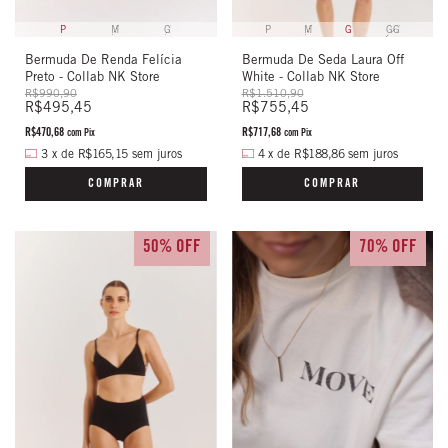
P
M
G
P
M
G
GG
Bermuda De Renda Felícia
Bermuda De Seda Laura Off
Preto - Collab NK Store
White - Collab NK Store
R$990,90
R$1.510,90
R$495,45
R$755,45
R$470,68
R$717,68
com
Pix
com
Pix
3
x
de
R$165,15
sem juros
4
x
de
R$188,86
sem juros
COMPRAR
COMPRAR
50% OFF
70% OFF