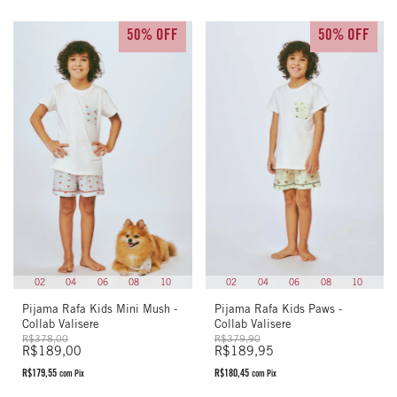
50% OFF
50% OFF
02
04
06
08
10
02
04
06
08
10
Pijama Rafa Kids Mini Mush -
Pijama Rafa Kids Paws -
Collab Valisere
Collab Valisere
R$378,00
R$379,90
R$189,00
R$189,95
R$179,55
R$180,45
com
Pix
com
Pix