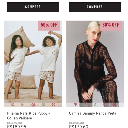
COMPRAR
COMPRAR
50% OFF
80% OFF
02
04
06
08
10
PP
P
M
G
GG
Pijama Rafa Kids Puppy -
Camisa Sammy Renda Preta
Collab Valisere
R$379,90
R$898,00
R$189,95
R$179,60