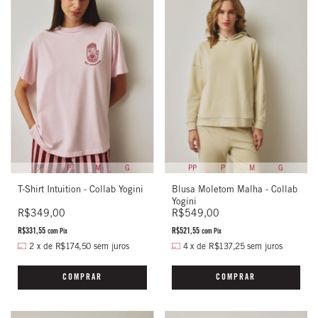
PP
P
M
G
PP
P
M
G
T-Shirt Intuition - Collab Yogini
Blusa Moletom Malha - Collab
Yogini
R$349,00
R$549,00
R$331,55
R$521,55
com
Pix
com
Pix
2
x
de
R$174,50
sem juros
4
x
de
R$137,25
sem juros
COMPRAR
COMPRAR