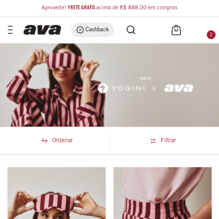
Aproveite!
FRETE GRÁTIS
acima de R$ 888,00 em compras
Cashback
3
Ordenar
Filtrar
Início
.
Coleções Especiais
COLEÇÕES ESPECIAIS