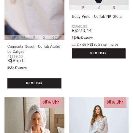
P
M
G
Body Preto - Collab NK Store
R$540,89
R$270,44
PP
P
M
G
GG
R$256,92
com
Pix
2
x
de
R$135,22
sem juros
Camiseta Reset - Collab Ateliê
de Calças
COMPRAR
R$289,00
R$86,70
R$82,37
com
Pix
COMPRAR
50% OFF
50% OFF