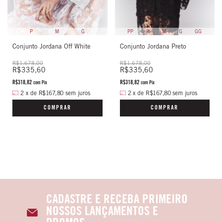
P
M
G
PP
P
M
G
GG
Conjunto Jordana Off White
Conjunto Jordana Preto
R$1.678,00
R$1.678,00
R$335,60
R$335,60
R$318,82
R$318,82
com
Pix
com
Pix
2
x
de
R$167,80
sem juros
2
x
de
R$167,80
sem juros
COMPRAR
COMPRAR
CADASTRE E RECEBA PRIMEIRO
NOSSOS LANÇAMENTOS E