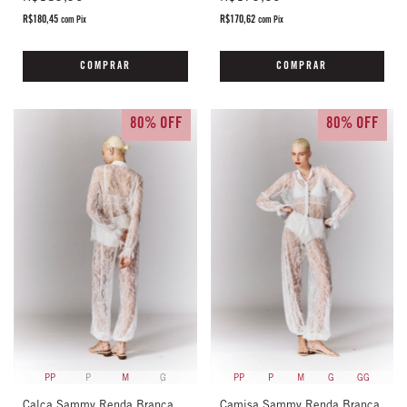
R$180,45
R$170,62
com
Pix
com
Pix
COMPRAR
COMPRAR
80% OFF
80% OFF
PP
P
M
G
GG
PP
P
M
G
Camisa Sammy Renda Branca
Calça Sammy Renda Branca