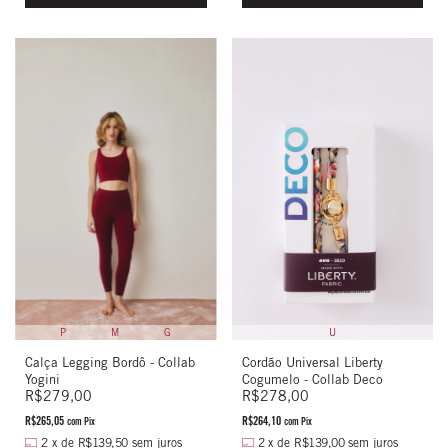
P
M
G
U
Calça Legging Bordô - Collab
Cordão Universal Liberty
Yogini
Cogumelo - Collab Deco
R$279,00
R$278,00
R$265,05
R$264,10
com
Pix
com
Pix
2
x
de
R$139,50
sem juros
2
x
de
R$139,00
sem juros