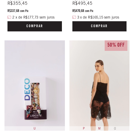
R$355,45
R$495,45
R$337,68
R$470,68
com
Pix
com
Pix
2
x
de
R$177,73
sem juros
3
x
de
R$165,15
sem juros
COMPRAR
COMPRAR
50% OFF
P
M
G
U