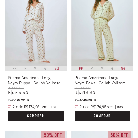
PP
P
M
G
GG
PP
P
M
G
GG
Pijama Americano Longo
Pijama Americano Longo
Nayra Puppy - Collab Valisere
Nayra Paws - Collab Valisere
R$699,90
R$699,90
R$349,95
R$349,95
R$332,45
R$332,45
com
Pix
com
Pix
2
x
de
R$174,98
sem juros
2
x
de
R$174,98
sem juros
COMPRAR
COMPRAR
50% OFF
50% OFF