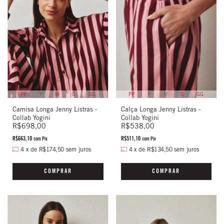
PP
P
M
G
GG
PP
P
M
G
GG
Camisa Longa Jenny Listras -
Calça Longa Jenny Listras -
Collab Yogini
Collab Yogini
R$698,00
R$538,00
R$663,10
R$511,10
com
Pix
com
Pix
4
x
de
R$174,50
sem juros
4
x
de
R$134,50
sem juros
COMPRAR
COMPRAR