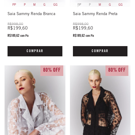
PP
P
M
G
GG
PP
P
M
G
GG
Saia Sammy Renda Preta
Saia Sammy Renda Branca
R$998,00
R$998,00
R$199,60
R$199,60
R$189,62
R$189,62
com
Pix
com
Pix
COMPRAR
COMPRAR
80% OFF
80% OFF