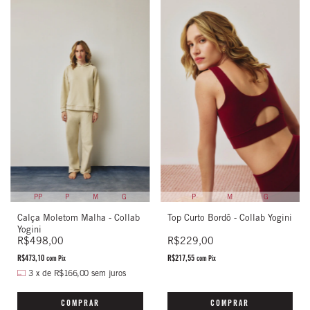
PP
P
M
G
P
M
G
Calça Moletom Malha - Collab
Top Curto Bordô - Collab Yogini
Yogini
R$498,00
R$229,00
R$473,10
R$217,55
com
Pix
com
Pix
3
x
de
R$166,00
sem juros
COMPRAR
COMPRAR