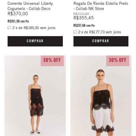
Regata De Renda Estella Preto
Corrente Universal Liberty
- Collab NK Store
Cogumelo - Collab Deco
R$370,00
R$710,90
R$355,45
R$351,50
com
Pix
R$337,68
com
Pix
2
x
de
R$185,00
sem juros
2
x
de
R$177,73
sem juros
COMPRAR
COMPRAR
50% OFF
50% OFF