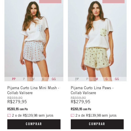
PP
P
M
G
GG
PP
P
M
G
GG
Pijama Curto Lina Mini Mush -
Pijama Curto Lina Paws -
Collab Valisere
Collab Valisere
R$559,90
R$559,90
R$279,95
R$279,95
R$265,95
R$265,95
com
Pix
com
Pix
2
x
de
R$139,98
sem juros
2
x
de
R$139,98
sem juros
COMPRAR
COMPRAR