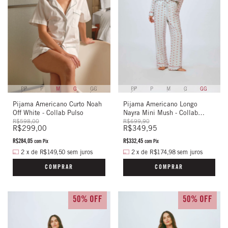
PP
P
M
G
GG
PP
P
M
G
GG
Pijama Americano Longo
Pijama Americano Curto Noah
Nayra Mini Mush - Collab
Off White - Collab Pulso
Valisere
R$699,90
R$598,00
R$349,95
R$299,00
R$332,45
R$284,05
com
Pix
com
Pix
2
x
de
R$174,98
sem juros
2
x
de
R$149,50
sem juros
COMPRAR
COMPRAR
50% OFF
50% OFF