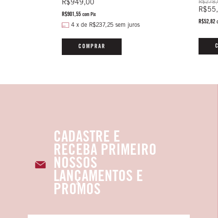
R$949,00
R$278,
R$55
R$901,55
com
Pix
R$52,82
4
x
de
R$237,25
sem juros
s
COMPRAR
CADASTRE E
RECEBA PRIMEIRO
NOSSOS
LANÇAMENTOS E
PROMOS