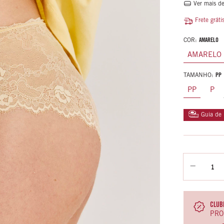
Ver mais de
Frete gráti
COR:
AMARELO
AMARELO
TAMANHO:
PP
PP
P
Guia de
CLUBE
PRO