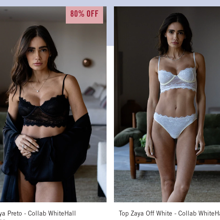
80% OFF
ya Preto - Collab WhiteHall
Top Zaya Off White - Collab WhiteH