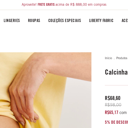
Aproveite!
FRETE GRÁTIS
acima de R$ 888,00 em compras
LINGERIES
ROUPAS
COLEÇÕES ESPECIAIS
LIBERTY FABRIC
ACE
Início
.
Produtos
Calcinha
R$68,60
R$98,00
R$65,17
com
5% DE DESCO