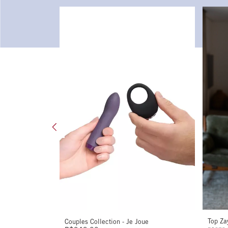
80% OFF
WhiteHall
Top Za
Couples Collection - Je Joue