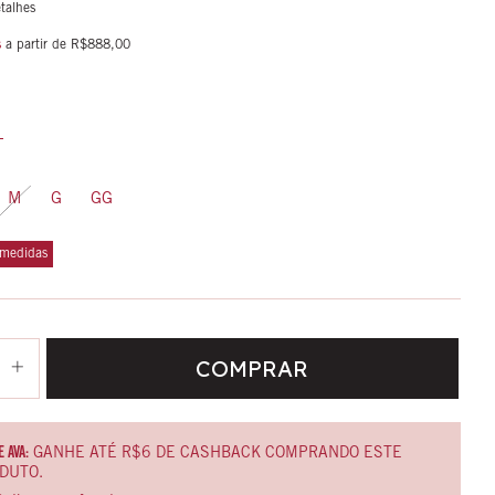
talhes
s
a partir de
R$888,00
M
G
GG
 medidas
 AVA:
GANHE ATÉ R$6 DE CASHBACK COMPRANDO ESTE
DUTO.