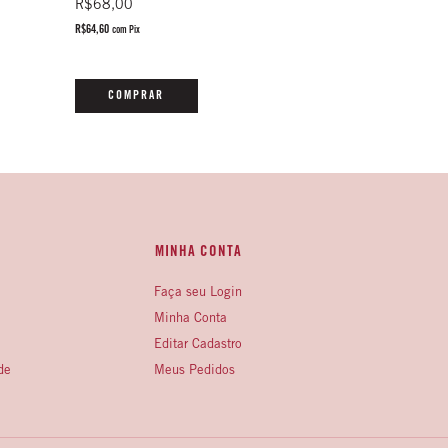
R$248,00
R$68,00
R$235,60
R$64,60
com
Pix
com
Pix
COMPRAR
COMPRAR
MINHA CONTA
Faça seu Login
Minha Conta
Editar Cadastro
de
Meus Pedidos