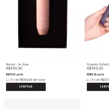
Amour - Je Joue
Couples Collect
R$499,90
R$949,00
R$474,91
R$901,55
com
Pix
com
Pix
3
x
de
R$166,63
sem juros
4
x
de
R$237
COMPRAR
COMP