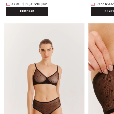
3
x
de
R$159,33
sem juros
3
x
de
R$132
COMPRAR
COMP