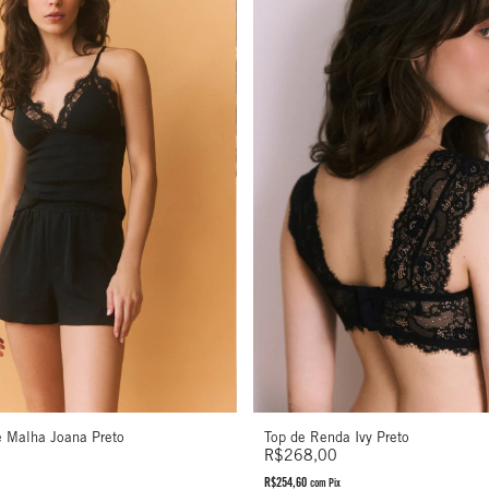
Top de Renda Ivy Preto
e Malha Joana Preto
R$268,00
R$254,60
com
Pix