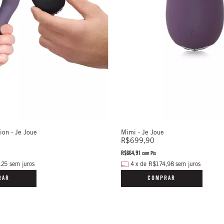
ion - Je Joue
Mimi - Je Joue
R$699,90
R$664,91
com
Pix
,25
sem juros
4
x
de
R$174,98
sem juros
RAR
COMPRAR