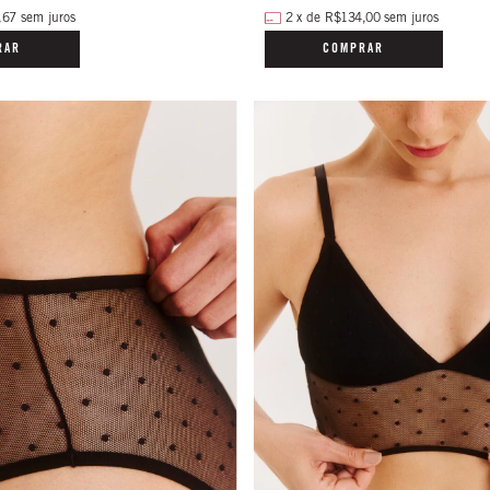
2
x
de
R$134,00
sem juros
,67
sem juros
COMPRAR
RAR