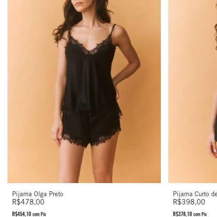
Pijama Olga Preto
Pijama Curto d
R$478,00
R$398,00
R$454,10
R$378,10
com
Pix
com
Pix