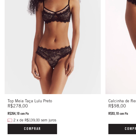
Calcinha de Ren
Top Meia Taça Lulu Preto
R$98,00
R$278,00
R$93,10
R$264,10
com
Pix
com
Pix
2
x
de
R$139,00
sem juros
COMP
COMPRAR