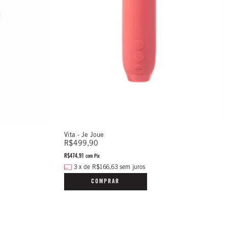
Vita - Je Joue
R$499,90
R$474,91
com
Pix
3
x
de
R$166,63
sem juros
COMPRAR